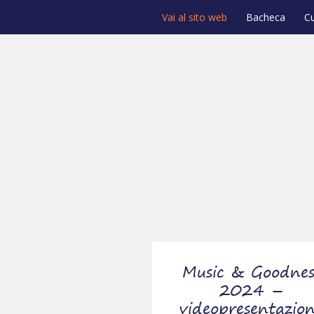
Vai al sito web
Bacheca
C
Music & Goodnes
2024 –
videopresentazio