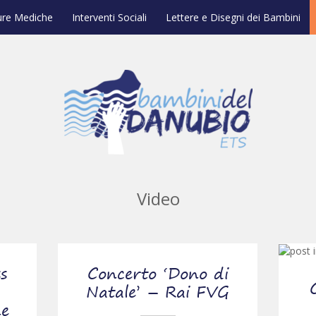
ure Mediche
Interventi Sociali
Lettere e Disegni dei Bambini
Video
s
Concerto ‘Dono di
Natale’ – Rai FVG
ne