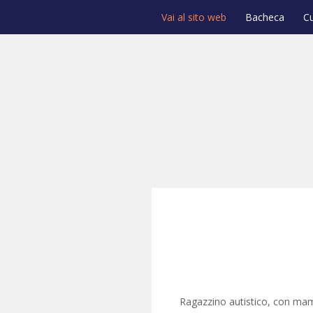
Vai al sito web
Bacheca
C
Ragazzino autistico, con mamm