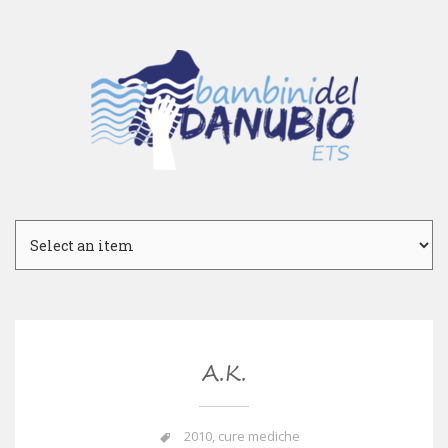
A.K.
2010
,
cure mediche